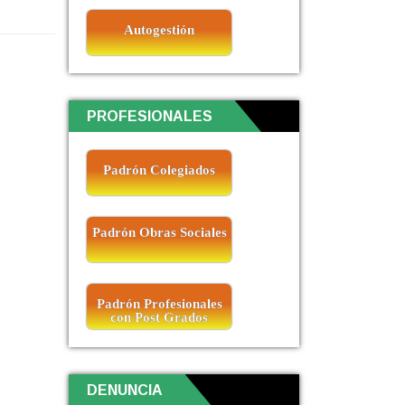
Autogestión
PROFESIONALES
Padrón Colegiados
Padrón Obras Sociales
Padrón Profesionales
con Post Grados
DENUNCIA