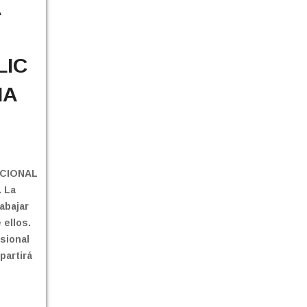
A
LIC
IA
NCIONAL
. La
rabajar
 ellos.
sional
partirá