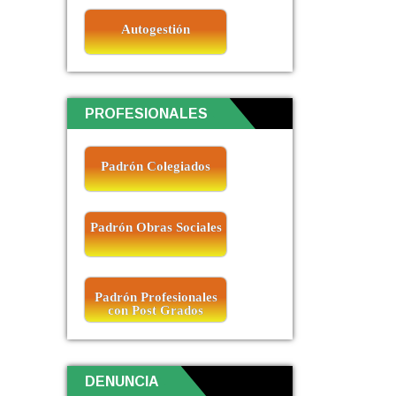
Autogestión
PROFESIONALES
Padrón Colegiados
Padrón Obras Sociales
Padrón Profesionales
con Post Grados
DENUNCIA